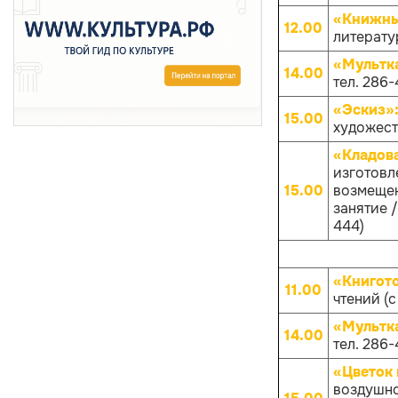
«Книжны
12.00
литерату
«Мультк
14.00
тел. 286-
«Эскиз»
15.00
художест
«Кладов
изготовл
15.00
возмещен
занятие /
444)
«Книгот
11.00
чтений (с
«Мультк
14.00
тел. 286-
«Цветок 
воздушно