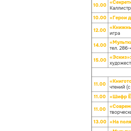
«Секрет
10.00
Каллистра
10.00
«Герои д
«Книжны
12.00
игра
«Мультк
14.00
тел. 286-
«Эскиз»
15.00
художест
«Книгот
11.00
чтений (с
11.00
«Шифр 
«Совреме
11.00
творчески
13.00
«На поля