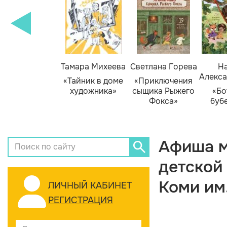
Тамара Михеева
Светлана Горева
На
Алекса
«Тайник в доме
«Приключения
художника»
сыщика Рыжего
«Бо
Фокса»
буб
Афиша м
детской
Коми им
ЛИЧНЫЙ КАБИНЕТ
РЕГИСТРАЦИЯ