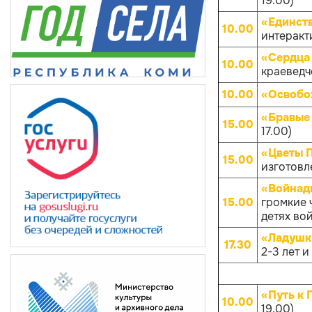
19.00)
«Единств
10.00
интеракти
«Сердца 
10.00
краеведче
10.00
«Освобо
«Бравые
15.00
17.00)
«Цветы 
15.00
изготовл
«Войнады
15.00
громкие 
детях вой
«Ладушк
17.30
2-3 лет и
«Путь к 
10.00
19.00)