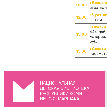
«Большо
10.00
игра-поис
«Чуня-ча
12.00
сказки
«Сказки
444, доб
15.00
материало
руб.
«Сказки 
15.30
просмотр
НАЦИОНАЛЬНАЯ
ДЕТСКАЯ БИБЛИОТЕКА
РЕСПУБЛИКИ КОМИ
ИМ. С.Я. МАРШАКА