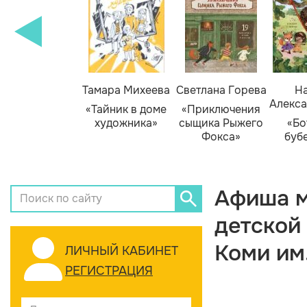
Тамара Михеева
Светлана Горева
На
Алекса
«Тайник в доме
«Приключения
художника»
сыщика Рыжего
«Бо
Фокса»
буб
Афиша м
детской
Коми им
ЛИЧНЫЙ КАБИНЕТ
РЕГИСТРАЦИЯ