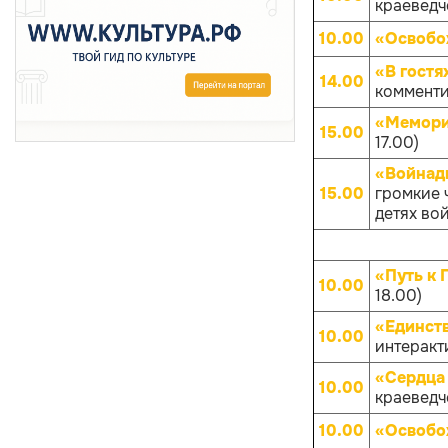
краеведче
10.00
«Освобо
«В гостя
14.00
комменти
«Мемори
15.00
17.00)
«Войнады
15.00
громкие 
детях вой
«Путь к 
10.00
18.00)
«Единств
10.00
интеракти
«Сердца 
10.00
краеведче
10.00
«Освобо