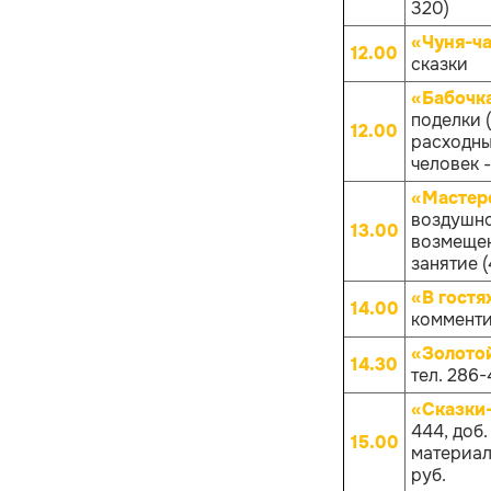
320)
«Чуня-ча
12.00
сказки
«Бабочк
поделки 
12.00
расходных
человек -
«Мастер
воздушно
13.00
возмещен
занятие (
«В гостя
14.00
комменти
«Золото
14.30
тел. 286-
«Сказки
444, доб
15.00
материало
руб.