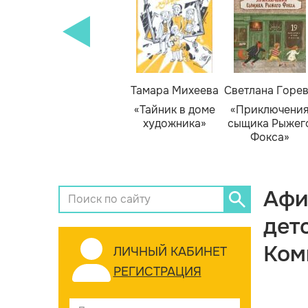
Тамара Михеева
Светлана Горе
«Тайник в доме
«Приключени
художника»
сыщика Рыжег
Фокса»
Афи
дет
Ком
ЛИЧНЫЙ КАБИНЕТ
РЕГИСТРАЦИЯ