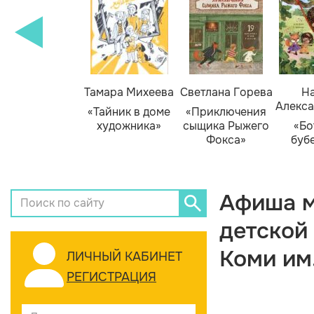
Тамара Михеева
Светлана Горева
На
Алекса
«Тайник в доме
«Приключения
художника»
сыщика Рыжего
«Бо
Фокса»
буб
Афиша м
детской
Коми им
ЛИЧНЫЙ КАБИНЕТ
РЕГИСТРАЦИЯ