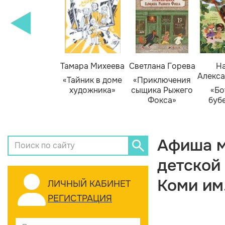
Тамара Михеева
Светлана Горева
На
Алекса
«Тайник в доме
«Приключения
художника»
сыщика Рыжего
«Бо
Фокса»
буб
Афиша м
детской
Коми им
ЛИЧНЫЙ КАБИНЕТ
РЕГИСТРАЦИЯ