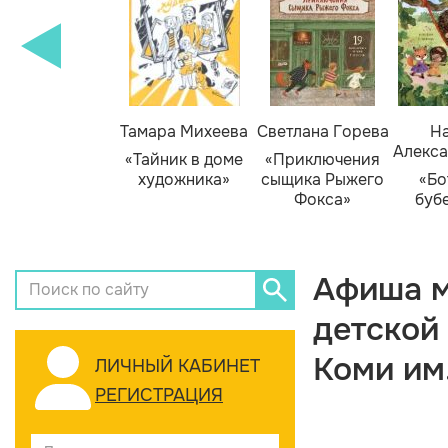
Тамара Михеева
Светлана Горева
На
Алекса
«Тайник в доме
«Приключения
художника»
сыщика Рыжего
«Бо
Фокса»
буб
Афиша м
детской
Коми им
ЛИЧНЫЙ КАБИНЕТ
РЕГИСТРАЦИЯ