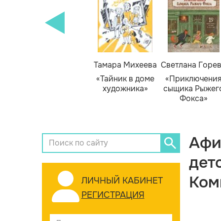
Тамара Михеева
Светлана Горе
«Тайник в доме
«Приключени
художника»
сыщика Рыжег
Фокса»
Афи
дет
Ком
ЛИЧНЫЙ КАБИНЕТ
РЕГИСТРАЦИЯ