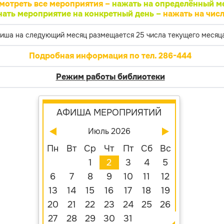
мотреть все мероприятия –
нажать на определённый м
нать мероприятие на конкретный день –
нажать на числ
иша на следующий месяц размещается 25 числа текущего месяца
Подробная информация по тел. 286-444
Режим работы библиотеки
АФИША МЕРОПРИЯТИЙ
Июль 2026
Пн
Вт
Ср
Чт
Пт
Сб
Вс
1
2
3
4
5
6
7
8
9
10
11
12
13
14
15
16
17
18
19
20
21
22
23
24
25
26
27
28
29
30
31