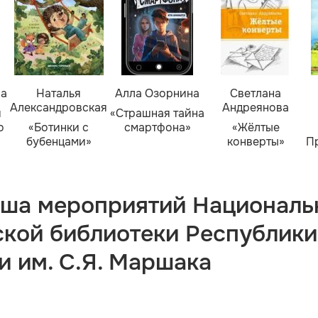
ва
Наталья
Алла Озорнина
Светлана
Александровская
Андреянова
я
«Страшная тайна
о
«Ботинки с
смартфона»
«Жёлтые
бубенцами»
конверты»
П
ша мероприятий Националь
ской библиотеки Республики
и им. С.Я. Маршака