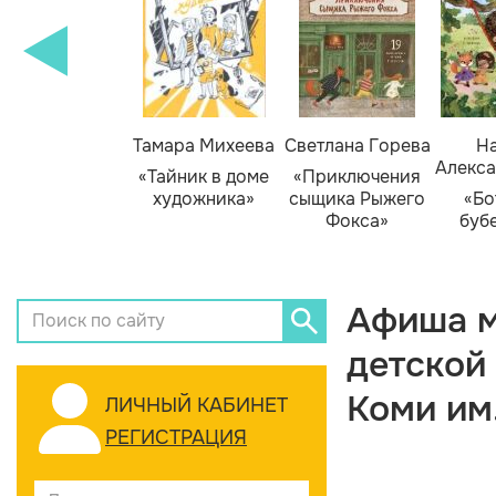
Тамара Михеева
Светлана Горева
На
Алекса
«Тайник в доме
«Приключения
художника»
сыщика Рыжего
«Бо
Фокса»
буб
Афиша м
детской
Коми им
ЛИЧНЫЙ КАБИНЕТ
РЕГИСТРАЦИЯ