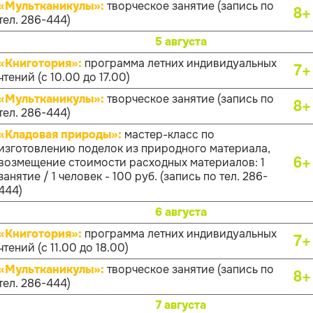
«Мультканикулы»:
творческое занятие (запись по
8+
тел. 286-444)
5 августа
«Книготория»:
программа летних индивидуальных
7+
чтений (с 10.00 до 17.00)
«Мультканикулы»:
творческое занятие (запись по
8+
тел. 286-444)
«Кладовая природы»:
мастер-класс по
изготовлению поделок из природного материала,
6+
возмещение стоимости расходных материалов: 1
занятие / 1 человек - 100 руб. (запись по тел. 286-
444)
6 августа
«Книготория»:
программа летних индивидуальных
7+
чтений (с 11.00 до 18.00)
«Мультканикулы»:
творческое занятие (запись по
8+
тел. 286-444)
7 августа