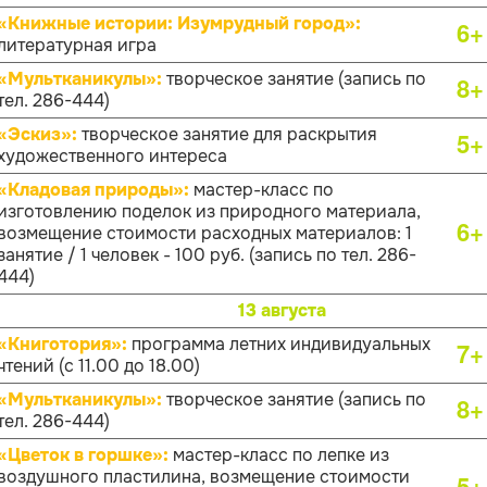
«Книжные истории: Изумрудный город»:
6+
литературная игра
«Мультканикулы»:
творческое занятие (запись по
8+
тел. 286-444)
«Эскиз»:
творческое занятие для раскрытия
5+
художественного интереса
«Кладовая природы»:
мастер-класс по
изготовлению поделок из природного материала,
6+
возмещение стоимости расходных материалов: 1
занятие / 1 человек - 100 руб. (запись по тел. 286-
444)
13 августа
«Книготория»:
программа летних индивидуальных
7+
чтений (с 11.00 до 18.00)
«Мультканикулы»:
творческое занятие (запись по
8+
тел. 286-444)
«Цветок в горшке»:
мастер-класс по лепке из
воздушного пластилина, возмещение стоимости
5+