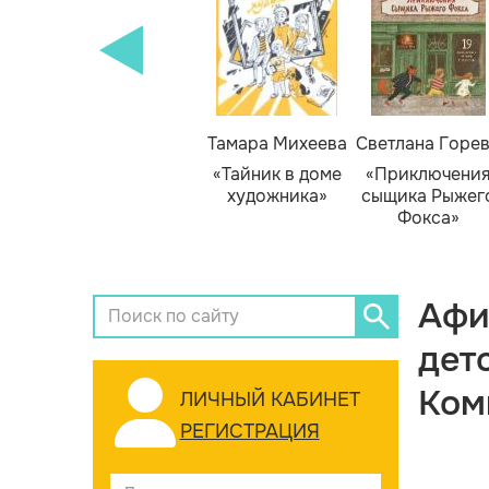
Тамара Михеева
Светлана Горе
«Тайник в доме
«Приключени
художника»
сыщика Рыжег
Фокса»
Афи
дет
Ком
ЛИЧНЫЙ КАБИНЕТ
РЕГИСТРАЦИЯ