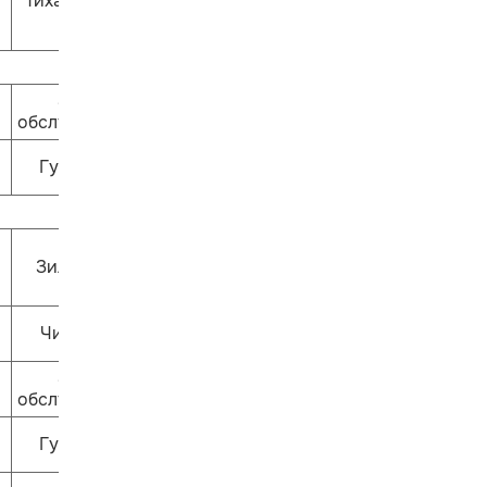
Тихая сказка
Залы
обслуживания
Гулливер
Зиль-Зёль
Читай-ка
Залы
обслуживания
Гулливер