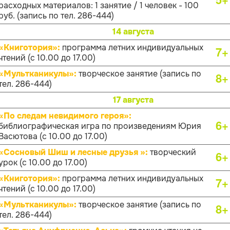
расходных материалов: 1 занятие / 1 человек - 100
руб. (запись по тел. 286-444)
14 августа
«Книготория»:
программа летних индивидуальных
7+
чтений (с 10.00 до 17.00)
«Мультканикулы»:
творческое занятие (запись по
8+
тел. 286-444)
17 августа
«По следам невидимого героя»:
6+
библиографическая игра по произведениям Юрия
Васютова (с 10.00 до 17.00)
«Сосновый Шиш и лесные друзья »:
творческий
6+
урок (с 10.00 до 17.00)
«Книготория»:
программа летних индивидуальных
7+
чтений (с 10.00 до 17.00)
«Мультканикулы»:
творческое занятие (запись по
8+
тел. 286-444)