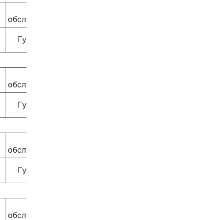
Залы
обслуживания
Гулливер
Залы
обслуживания
Гулливер
Залы
обслуживания
Гулливер
Залы
обслуживания