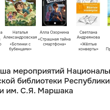
ва
Наталья
Алла Озорнина
Светлана
Александровская
Андреянова
я
«Страшная тайна
о
«Ботинки с
смартфона»
«Жёлтые
бубенцами»
конверты»
П
ша мероприятий Националь
ской библиотеки Республики
и им. С.Я. Маршака