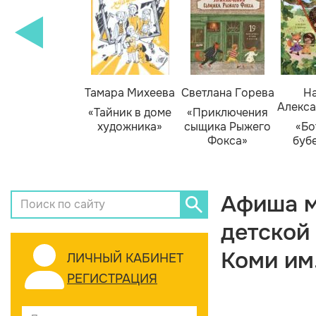
Тамара Михеева
Светлана Горева
На
Алекса
«Тайник в доме
«Приключения
художника»
сыщика Рыжего
«Бо
Фокса»
буб
Афиша м
детской
Коми им
ЛИЧНЫЙ КАБИНЕТ
РЕГИСТРАЦИЯ