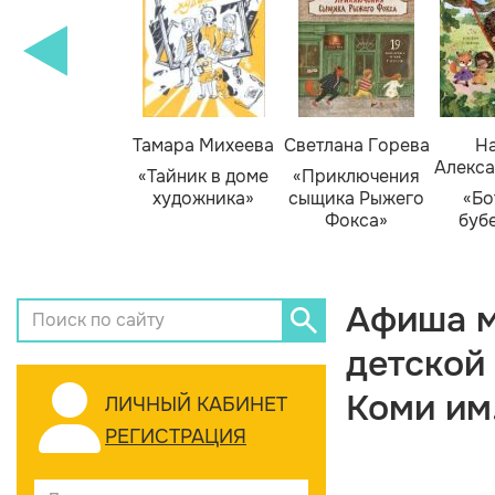
Тамара Михеева
Светлана Горева
На
Алекса
«Тайник в доме
«Приключения
художника»
сыщика Рыжего
«Бо
Фокса»
буб
Афиша м
детской
Коми им
ЛИЧНЫЙ КАБИНЕТ
РЕГИСТРАЦИЯ