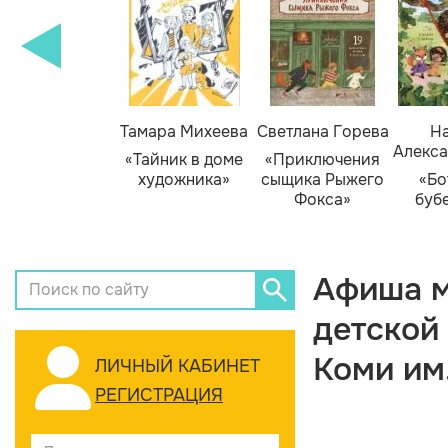
Тамара Михеева
Светлана Горева
На
Алекса
«Тайник в доме
«Приключения
художника»
сыщика Рыжего
«Бо
Фокса»
буб
Афиша м
детской
Коми им
ЛИЧНЫЙ КАБИНЕТ
РЕГИСТРАЦИЯ