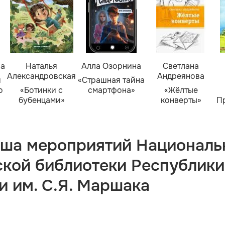
ва
Наталья
Алла Озорнина
Светлана
Александровская
Андреянова
я
«Страшная тайна
о
«Ботинки с
смартфона»
«Жёлтые
бубенцами»
конверты»
П
ша мероприятий Националь
ской библиотеки Республики
и им. С.Я. Маршака