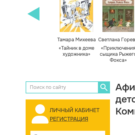
Тамара Михеева
Светлана Горе
«Тайник в доме
«Приключени
художника»
сыщика Рыжег
Фокса»
Афи
дет
Ком
ЛИЧНЫЙ КАБИНЕТ
РЕГИСТРАЦИЯ