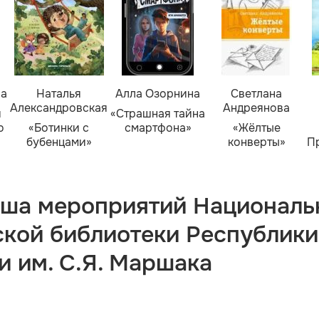
ва
Наталья
Алла Озорнина
Светлана
Александровская
Андреянова
я
«Страшная тайна
о
«Ботинки с
смартфона»
«Жёлтые
бубенцами»
конверты»
П
ша мероприятий Националь
ской библиотеки Республики
и им. С.Я. Маршака