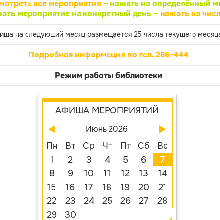
мотреть все мероприятия –
нажать на определённый м
нать мероприятие на конкретный день –
нажать на числ
иша на следующий месяц размещается 25 числа текущего месяца
Подробная информация по тел. 286-444
Режим работы библиотеки
АФИША МЕРОПРИЯТИЙ
Июнь 2026
Пн
Вт
Ср
Чт
Пт
Сб
Вс
1
2
3
4
5
6
7
8
9
10
11
12
13
14
15
16
17
18
19
20
21
22
23
24
25
26
27
28
29
30