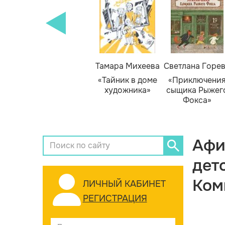
Тамара Михеева
Светлана Горе
«Тайник в доме
«Приключени
художника»
сыщика Рыжег
Фокса»
Афи
дет
Ком
ЛИЧНЫЙ КАБИНЕТ
РЕГИСТРАЦИЯ