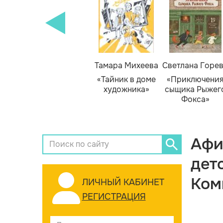
Тамара Михеева
Светлана Горе
«Тайник в доме
«Приключени
художника»
сыщика Рыжег
Фокса»
Афи
дет
Ком
ЛИЧНЫЙ КАБИНЕТ
РЕГИСТРАЦИЯ