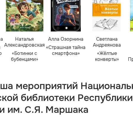
ва
Наталья
Алла Озорнина
Светлана
Александровская
Андреянова
я
«Страшная тайна
о
«Ботинки с
смартфона»
«Жёлтые
бубенцами»
конверты»
П
ша мероприятий Националь
ской библиотеки Республики
и им. С.Я. Маршака