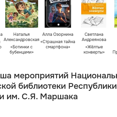
ва
Наталья
Алла Озорнина
Светлана
Александровская
Андреянова
я
«Страшная тайна
о
«Ботинки с
смартфона»
«Жёлтые
бубенцами»
конверты»
П
ша мероприятий Националь
ской библиотеки Республики
и им. С.Я. Маршака