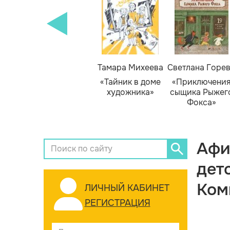
Тамара Михеева
Светлана Горе
«Тайник в доме
«Приключени
художника»
сыщика Рыжег
Фокса»
Афи
дет
Ком
ЛИЧНЫЙ КАБИНЕТ
РЕГИСТРАЦИЯ