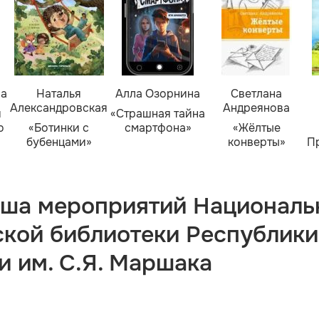
ва
Наталья
Алла Озорнина
Светлана
Александровская
Андреянова
я
«Страшная тайна
о
«Ботинки с
смартфона»
«Жёлтые
бубенцами»
конверты»
П
ша мероприятий Националь
ской библиотеки Республики
и им. С.Я. Маршака