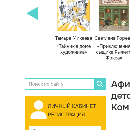
Тамара Михеева
Светлана Горе
«Тайник в доме
«Приключени
художника»
сыщика Рыжег
Фокса»
Афи
дет
Ком
ЛИЧНЫЙ КАБИНЕТ
РЕГИСТРАЦИЯ