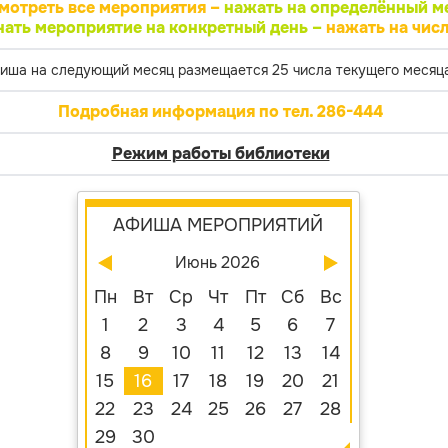
мотреть все мероприятия –
нажать на определённый м
нать мероприятие на конкретный день –
нажать на числ
иша на следующий месяц размещается 25 числа текущего месяца
Подробная информация по тел. 286-444
Режим работы библиотеки
АФИША МЕРОПРИЯТИЙ
Июнь 2026
Пн
Вт
Ср
Чт
Пт
Сб
Вс
1
2
3
4
5
6
7
8
9
10
11
12
13
14
15
16
17
18
19
20
21
22
23
24
25
26
27
28
29
30