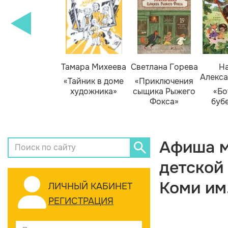
Тамара Михеева
Светлана Горева
На
Алекса
«Тайник в доме
«Приключения
художника»
сыщика Рыжего
«Бо
Фокса»
буб
Афиша м
детской
Коми им
ЛИЧНЫЙ КАБИНЕТ
РЕГИСТРАЦИЯ