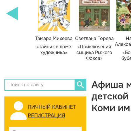
Тамара Михеева
Светлана Горева
На
Алекса
«Тайник в доме
«Приключения
художника»
сыщика Рыжего
«Бо
Фокса»
буб
Афиша м
детской
Коми им
ЛИЧНЫЙ КАБИНЕТ
РЕГИСТРАЦИЯ