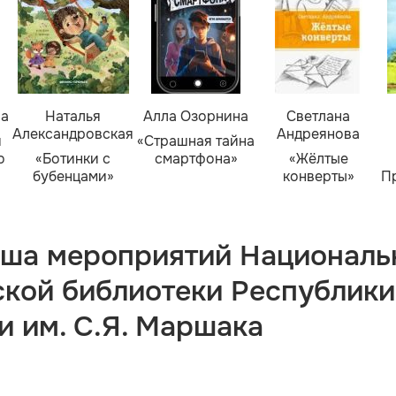
ва
Наталья
Алла Озорнина
Светлана
Александровская
Андреянова
я
«Страшная тайна
о
«Ботинки с
смартфона»
«Жёлтые
бубенцами»
конверты»
П
ша мероприятий Националь
ской библиотеки Республики
и им. С.Я. Маршака