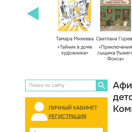
Тамара Михеева
Светлана Горе
«Тайник в доме
«Приключени
художника»
сыщика Рыжег
Фокса»
Афи
дет
Ком
ЛИЧНЫЙ КАБИНЕТ
РЕГИСТРАЦИЯ