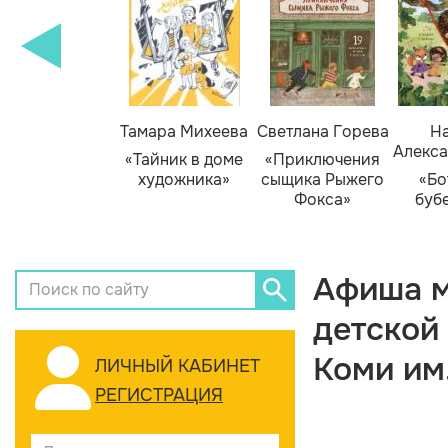
Тамара Михеева
Светлана Горева
На
Алекса
«Тайник в доме
«Приключения
художника»
сыщика Рыжего
«Бо
Фокса»
буб
Афиша м
детской
Коми им
ЛИЧНЫЙ КАБИНЕТ
РЕГИСТРАЦИЯ