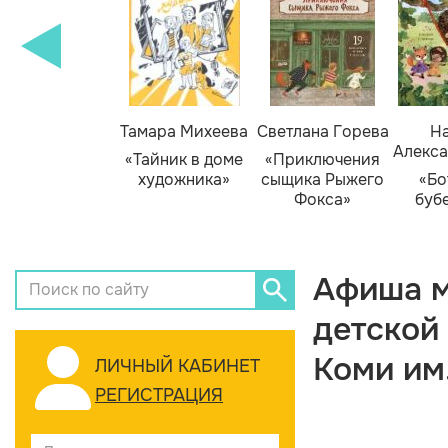
Тамара Михеева
Светлана Горева
На
Алекса
«Тайник в доме
«Приключения
художника»
сыщика Рыжего
«Бо
Фокса»
буб
Афиша м
детской
Коми им
ЛИЧНЫЙ КАБИНЕТ
РЕГИСТРАЦИЯ