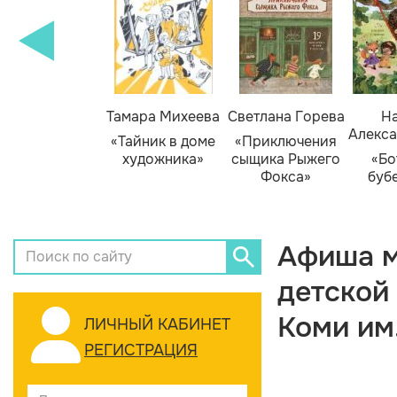
Тамара Михеева
Светлана Горева
На
Алекса
«Тайник в доме
«Приключения
художника»
сыщика Рыжего
«Бо
Фокса»
буб
Афиша м
детской
Коми им
ЛИЧНЫЙ КАБИНЕТ
РЕГИСТРАЦИЯ