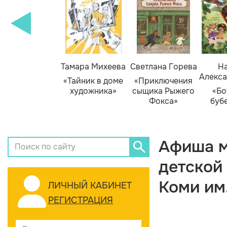
Тамара Михеева
Светлана Горева
На
Алекса
«Тайник в доме
«Приключения
художника»
сыщика Рыжего
«Бо
Фокса»
буб
Афиша м
детской
Коми им
ЛИЧНЫЙ КАБИНЕТ
РЕГИСТРАЦИЯ