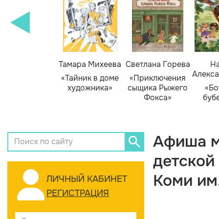
Тамара Михеева
Светлана Горева
На
Алекса
«Тайник в доме
«Приключения
художника»
сыщика Рыжего
«Бо
Фокса»
буб
Афиша м
детской
Коми им
ЛИЧНЫЙ КАБИНЕТ
РЕГИСТРАЦИЯ