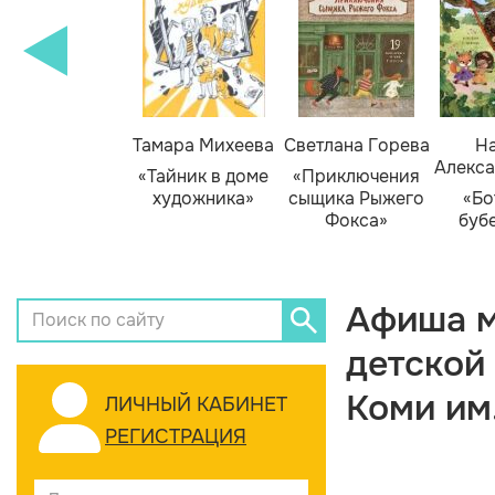
Тамара Михеева
Светлана Горева
На
Алекса
«Тайник в доме
«Приключения
художника»
сыщика Рыжего
«Бо
Фокса»
буб
Афиша м
детской
Коми им
ЛИЧНЫЙ КАБИНЕТ
РЕГИСТРАЦИЯ