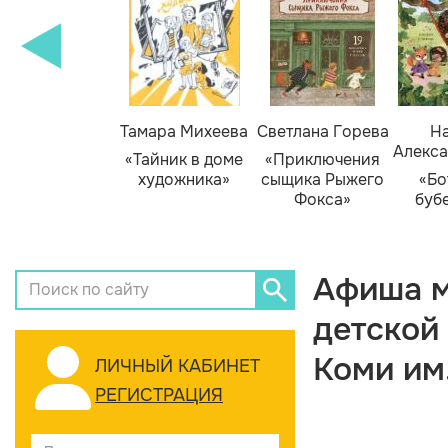
Тамара Михеева
Светлана Горева
На
Алекса
«Тайник в доме
«Приключения
художника»
сыщика Рыжего
«Бо
Фокса»
буб
Афиша м
детской
Коми им
ЛИЧНЫЙ КАБИНЕТ
РЕГИСТРАЦИЯ