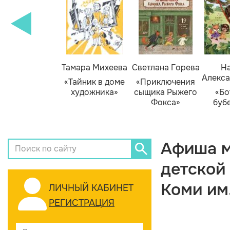
Тамара Михеева
Светлана Горева
На
Алекса
«Тайник в доме
«Приключения
художника»
сыщика Рыжего
«Бо
Фокса»
буб
Афиша м
детской
Коми им
ЛИЧНЫЙ КАБИНЕТ
РЕГИСТРАЦИЯ