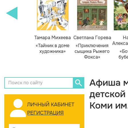
Тамара Михеева
Светлана Горева
На
Алекса
«Тайник в доме
«Приключения
художника»
сыщика Рыжего
«Бо
Фокса»
буб
Афиша м
детской
Коми им
ЛИЧНЫЙ КАБИНЕТ
РЕГИСТРАЦИЯ