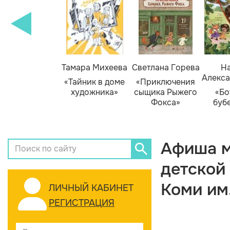
Тамара Михеева
Светлана Горева
На
Алекса
«Тайник в доме
«Приключения
художника»
сыщика Рыжего
«Бо
Фокса»
буб
Афиша м
детской
Коми им
ЛИЧНЫЙ КАБИНЕТ
РЕГИСТРАЦИЯ