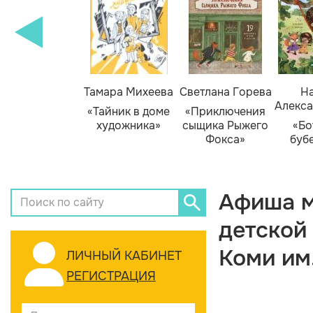
Тамара Михеева
Светлана Горева
На
Алекса
«Тайник в доме
«Приключения
художника»
сыщика Рыжего
«Бо
Фокса»
буб
Афиша м
детской
Коми им
ЛИЧНЫЙ КАБИНЕТ
РЕГИСТРАЦИЯ