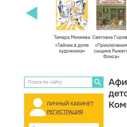
Тамара Михеева
Светлана Горе
«Тайник в доме
«Приключени
художника»
сыщика Рыжег
Фокса»
Афи
дет
Ком
ЛИЧНЫЙ КАБИНЕТ
РЕГИСТРАЦИЯ