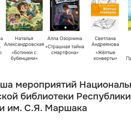
ва
Наталья
Алла Озорнина
Светлана
Александровская
Андреянова
я
«Страшная тайна
о
«Ботинки с
смартфона»
«Жёлтые
бубенцами»
конверты»
П
ша мероприятий Националь
ской библиотеки Республики
и им. С.Я. Маршака