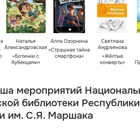
ва
Наталья
Алла Озорнина
Светлана
Александровская
Андреянова
я
«Страшная тайна
о
«Ботинки с
смартфона»
«Жёлтые
бубенцами»
конверты»
П
ша мероприятий Националь
ской библиотеки Республики
и им. С.Я. Маршака