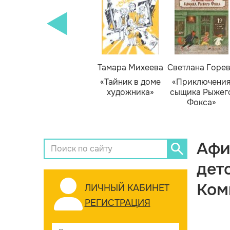
Тамара Михеева
Светлана Горе
«Тайник в доме
«Приключени
художника»
сыщика Рыжег
Фокса»
Афи
дет
Ком
ЛИЧНЫЙ КАБИНЕТ
РЕГИСТРАЦИЯ