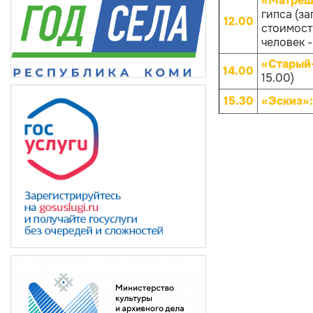
«Матрёш
гипса (за
12.00
стоимости
человек -
«Старый
14.00
15.00)
15.30
«Эскиз»