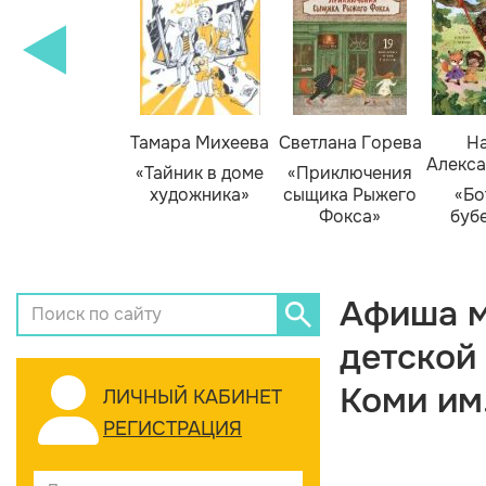
Тамара Михеева
Светлана Горева
На
Алекса
«Тайник в доме
«Приключения
художника»
сыщика Рыжего
«Бо
Фокса»
буб
Афиша м
детской
Коми им
ЛИЧНЫЙ КАБИНЕТ
РЕГИСТРАЦИЯ