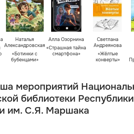
ва
Наталья
Алла Озорнина
Светлана
Александровская
Андреянова
я
«Страшная тайна
о
«Ботинки с
смартфона»
«Жёлтые
бубенцами»
конверты»
П
ша мероприятий Националь
ской библиотеки Республики
и им. С.Я. Маршака