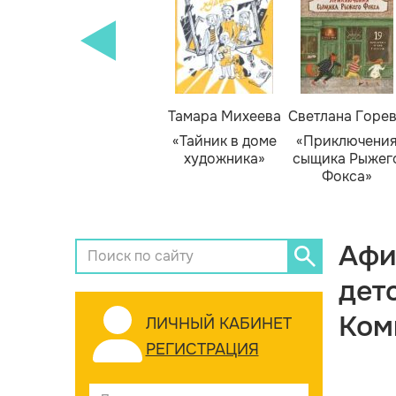
Тамара Михеева
Светлана Горе
«Тайник в доме
«Приключени
художника»
сыщика Рыжег
Фокса»
Афи
дет
Ком
ЛИЧНЫЙ КАБИНЕТ
РЕГИСТРАЦИЯ