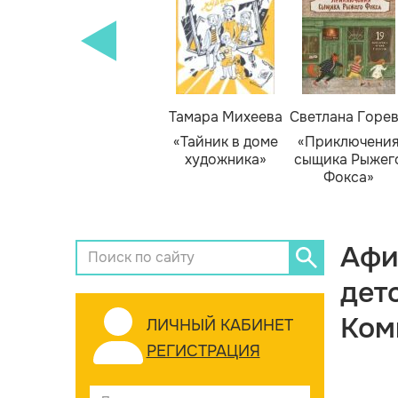
Тамара Михеева
Светлана Горе
«Тайник в доме
«Приключени
художника»
сыщика Рыжег
Фокса»
Афи
дет
Ком
ЛИЧНЫЙ КАБИНЕТ
РЕГИСТРАЦИЯ