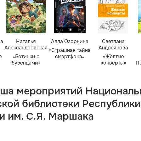
ва
Наталья
Алла Озорнина
Светлана
Александровская
Андреянова
я
«Страшная тайна
о
«Ботинки с
смартфона»
«Жёлтые
бубенцами»
конверты»
П
ша мероприятий Националь
ской библиотеки Республики
и им. С.Я. Маршака