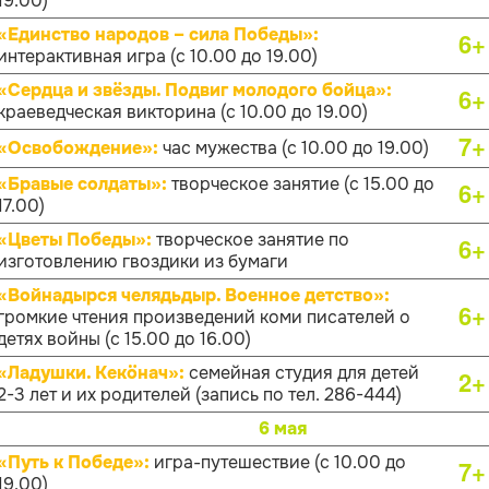
19.00)
«Единство народов – сила Победы»:
6+
интерактивная игра (с 10.00 до 19.00)
«Сердца и звёзды. Подвиг молодого бойца»:
6+
краеведческая викторина (с 10.00 до 19.00)
7+
«Освобождение»:
час мужества (с 10.00 до 19.00)
«Бравые солдаты»:
творческое занятие (с 15.00 до
6+
17.00)
«Цветы Победы»:
творческое занятие по
6+
изготовлению гвоздики из бумаги
«Войнадырся челядьдыр. Военное детство»:
6+
громкие чтения произведений коми писателей о
детях войны (с 15.00 до 16.00)
«Ладушки. Кекӧнач»:
семейная студия для детей
2+
2-3 лет и их родителей (запись по тел. 286-444)
6 мая
«Путь к Победе»:
игра-путешествие (с 10.00 до
7+
19.00)