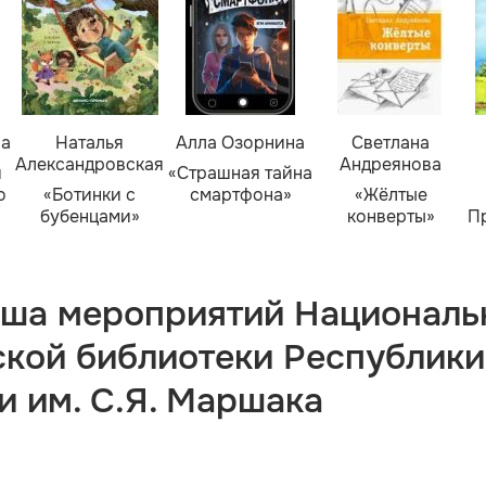
ва
Наталья
Алла Озорнина
Светлана
Александровская
Андреянова
я
«Страшная тайна
о
«Ботинки с
смартфона»
«Жёлтые
бубенцами»
конверты»
П
ша мероприятий Националь
ской библиотеки Республики
и им. С.Я. Маршака