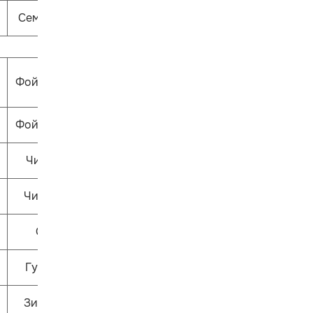
Семицветик
Фойе 1 этажа
Фойе 1 этажа
Читай-ка
ЧитариУм
Ошпи
Гулливер
Зиль-зёль