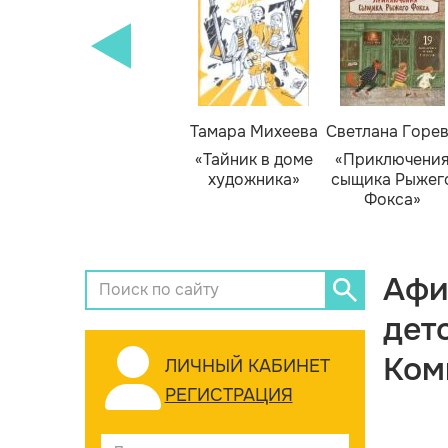
Тамара Михеева
Светлана Горе
«Тайник в доме
«Приключени
художника»
сыщика Рыжег
Фокса»
Афи
дет
Ком
ЛИЧНЫЙ КАБИНЕТ
РЕГИСТРАЦИЯ