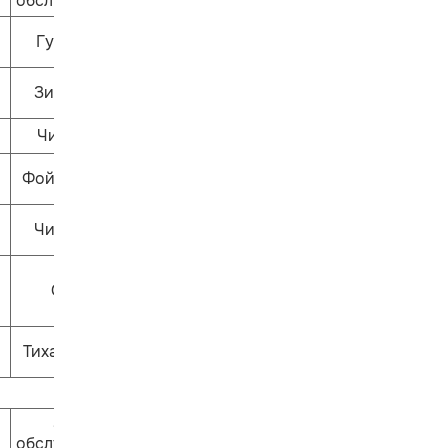
обслуживания
Гулливер
Зиль-зёль
Читай-ка
Фойе 1 этажа
ЧитариУм
Ошпи
Тихая сказка
Залы
обслуживания