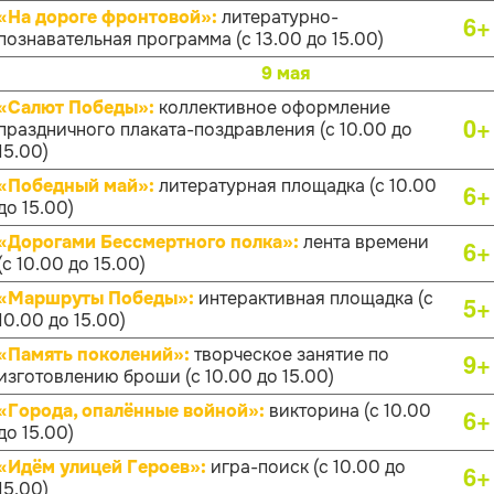
«На дороге фронтовой»:
литературно-
6+
познавательная программа (с 13.00 до 15.00)
9 мая
«Салют Победы»:
коллективное оформление
0+
праздничного плаката-поздравления (с 10.00 до
15.00)
«Победный май»:
литературная площадка (с 10.00
6+
до 15.00)
«Дорогами Бессмертного полка»:
лента времени
6+
(с 10.00 до 15.00)
«Маршруты Победы»:
интерактивная площадка (с
5+
10.00 до 15.00)
«Память поколений»:
творческое занятие по
9+
изготовлению броши (с 10.00 до 15.00)
«Города, опалённые войной»:
викторина (с 10.00
6+
до 15.00)
«Идём улицей Героев»:
игра-поиск (с 10.00 до
6+
15.00)