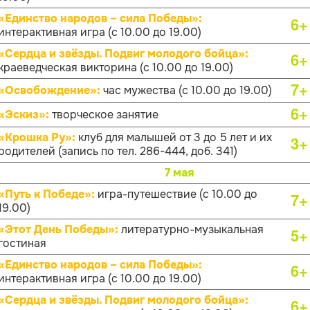
«Единство народов – сила Победы»:
6+
интерактивная игра (с 10.00 до 19.00)
«Сердца и звёзды. Подвиг молодого бойца»:
6+
краеведческая викторина (с 10.00 до 19.00)
7+
«Освобождение»:
час мужества (с 10.00 до 19.00)
6+
«Эскиз»:
творческое занятие
«Крошка Ру»:
клуб для малышей от 3 до 5 лет и их
3+
родителей (запись по тел. 286-444, доб. 341)
7 мая
«Путь к Победе»:
игра-путешествие (с 10.00 до
7+
19.00)
«Этот День Победы»:
литературно-музыкальная
5+
гостиная
«Единство народов – сила Победы»:
6+
интерактивная игра (с 10.00 до 19.00)
«Сердца и звёзды. Подвиг молодого бойца»:
6+