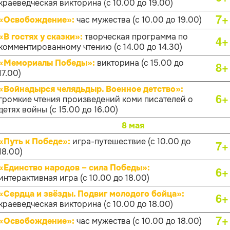
краеведческая викторина (с 10.00 до 19.00)
7+
«Освобождение»:
час мужества (с 10.00 до 19.00)
«В гостях у сказки»:
творческая программа по
4+
комментированному чтению (с 14.00 до 14.30)
«Мемориалы Победы»:
викторина (с 15.00 до
8+
17.00)
«Войнадырся челядьдыр. Военное детство»:
6+
громкие чтения произведений коми писателей о
детях войны (с 15.00 до 16.00)
8 мая
«Путь к Победе»:
игра-путешествие (с 10.00 до
7+
18.00)
«Единство народов – сила Победы»:
6+
интерактивная игра (с 10.00 до 18.00)
«Сердца и звёзды. Подвиг молодого бойца»:
6+
краеведческая викторина (с 10.00 до 18.00)
7+
«Освобождение»:
час мужества (с 10.00 до 18.00)