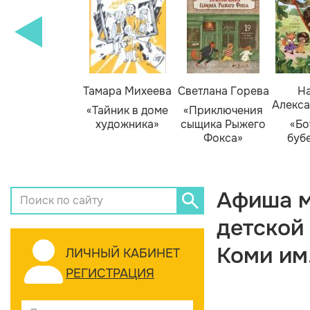
Тамара Михеева
Светлана Горева
На
Алекса
«Тайник в доме
«Приключения
художника»
сыщика Рыжего
«Бо
Фокса»
буб
Афиша м
детской
Коми им
ЛИЧНЫЙ КАБИНЕТ
РЕГИСТРАЦИЯ