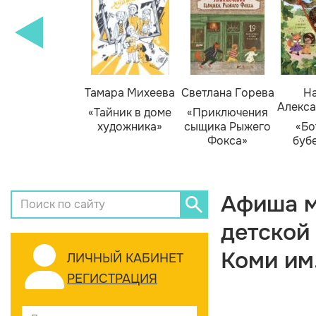
Тамара Михеева
Светлана Горева
На
Алекса
«Тайник в доме
«Приключения
художника»
сыщика Рыжего
«Бо
Фокса»
буб
Афиша м
детской
Коми им
ЛИЧНЫЙ КАБИНЕТ
РЕГИСТРАЦИЯ