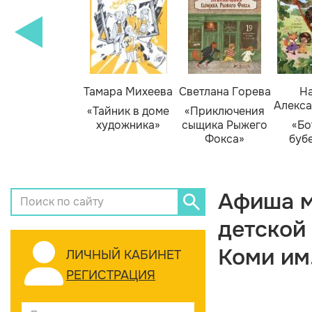
Тамара Михеева
Светлана Горева
На
Алекса
«Тайник в доме
«Приключения
художника»
сыщика Рыжего
«Бо
Фокса»
буб
Афиша м
детской
Коми им
ЛИЧНЫЙ КАБИНЕТ
РЕГИСТРАЦИЯ