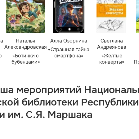
ва
Наталья
Алла Озорнина
Светлана
Александровская
Андреянова
я
«Страшная тайна
о
«Ботинки с
смартфона»
«Жёлтые
бубенцами»
конверты»
П
ша мероприятий Националь
ской библиотеки Республики
и им. С.Я. Маршака