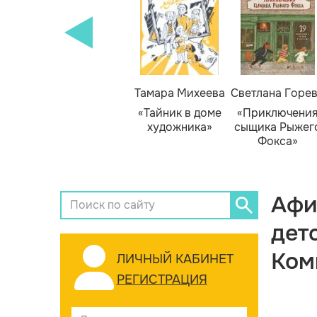
Тамара Михеева
Светлана Горе
«Тайник в доме
«Приключени
художника»
сыщика Рыжег
Фокса»
Афи
дет
Ком
ЛИЧНЫЙ КАБИНЕТ
РЕГИСТРАЦИЯ