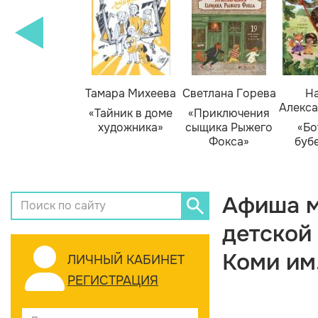
Тамара Михеева
Светлана Горева
На
Алекса
«Тайник в доме
«Приключения
художника»
сыщика Рыжего
«Бо
Фокса»
буб
Афиша м
детской
Коми им
ЛИЧНЫЙ КАБИНЕТ
РЕГИСТРАЦИЯ