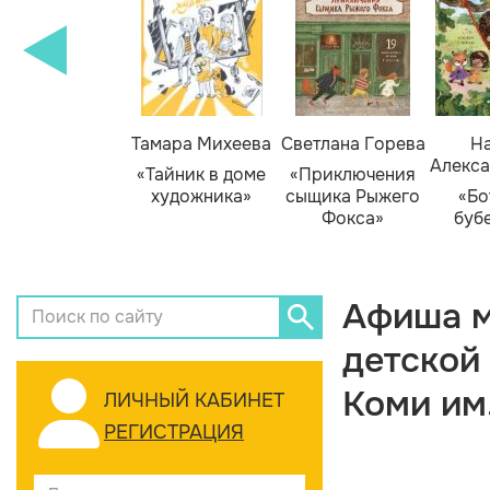
Тамара Михеева
Светлана Горева
На
Алекса
«Тайник в доме
«Приключения
художника»
сыщика Рыжего
«Бо
Фокса»
буб
Афиша м
детской
Коми им
ЛИЧНЫЙ КАБИНЕТ
РЕГИСТРАЦИЯ