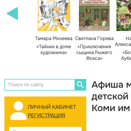
Тамара Михеева
Светлана Горева
На
Алекса
«Тайник в доме
«Приключения
художника»
сыщика Рыжего
«Бо
Фокса»
буб
Афиша м
детской
Коми им
ЛИЧНЫЙ КАБИНЕТ
РЕГИСТРАЦИЯ