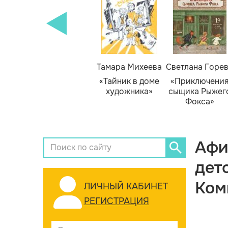
Тамара Михеева
Светлана Горе
«Тайник в доме
«Приключени
художника»
сыщика Рыжег
Фокса»
Афи
дет
Ком
ЛИЧНЫЙ КАБИНЕТ
РЕГИСТРАЦИЯ