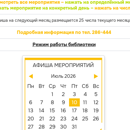
мотреть все мероприятия –
нажать на определённый м
нать мероприятие на конкретный день –
нажать на числ
иша на следующий месяц размещается 25 числа текущего месяца
Подробная информация по тел. 286-444
Режим работы библиотеки
АФИША МЕРОПРИЯТИЙ
Июль 2026
Пн
Вт
Ср
Чт
Пт
Сб
Вс
1
2
3
4
5
6
7
8
9
10
11
12
13
14
15
16
17
18
19
20
21
22
23
24
25
26
27
28
29
30
31