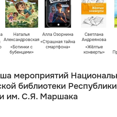
ва
Наталья
Алла Озорнина
Светлана
Александровская
Андреянова
я
«Страшная тайна
о
«Ботинки с
смартфона»
«Жёлтые
бубенцами»
конверты»
П
ша мероприятий Националь
ской библиотеки Республики
и им. С.Я. Маршака