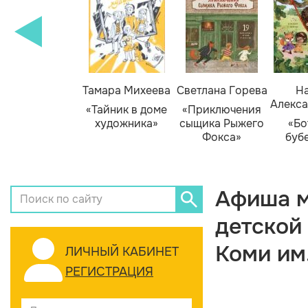
Тамара Михеева
Светлана Горева
На
Алекса
«Тайник в доме
«Приключения
художника»
сыщика Рыжего
«Бо
Фокса»
буб
Афиша м
детской
Коми им
ЛИЧНЫЙ КАБИНЕТ
РЕГИСТРАЦИЯ