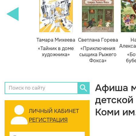
Тамара Михеева
Светлана Горева
На
Алекса
«Тайник в доме
«Приключения
художника»
сыщика Рыжего
«Бо
Фокса»
буб
Афиша м
детской
Коми им
ЛИЧНЫЙ КАБИНЕТ
РЕГИСТРАЦИЯ