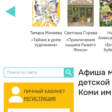
Тамара Михеева
Светлана Горева
На
Алекса
«Тайник в доме
«Приключения
художника»
сыщика Рыжего
«Бо
Фокса»
буб
Афиша м
детской
Коми им
ЛИЧНЫЙ КАБИНЕТ
РЕГИСТРАЦИЯ