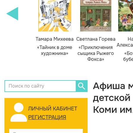
Тамара Михеева
Светлана Горева
На
Алекса
«Тайник в доме
«Приключения
художника»
сыщика Рыжего
«Бо
Фокса»
буб
Афиша м
детской
Коми им
ЛИЧНЫЙ КАБИНЕТ
РЕГИСТРАЦИЯ