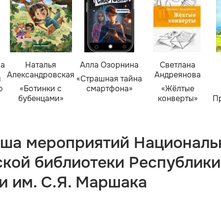
ва
Наталья
Алла Озорнина
Светлана
Александровская
Андреянова
я
«Страшная тайна
о
«Ботинки с
смартфона»
«Жёлтые
бубенцами»
конверты»
П
ша мероприятий Националь
ской библиотеки Республики
и им. С.Я. Маршака