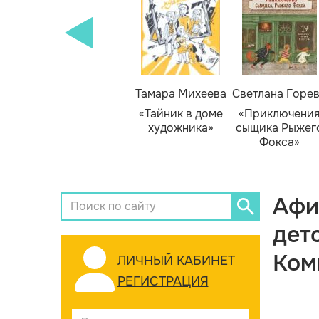
Тамара Михеева
Светлана Горе
«Тайник в доме
«Приключени
художника»
сыщика Рыжег
Фокса»
Афи
дет
Ком
ЛИЧНЫЙ КАБИНЕТ
РЕГИСТРАЦИЯ